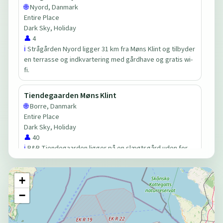
🌐
Nyord, Danmark
Entire Place
Dark Sky, Holiday
👤
4
ℹ️
Strågården Nyord ligger 31 km fra Møns Klint og tilbyder
en terrasse og indkvartering med gårdhave og gratis wi-
fi.
Tiendegaarden Møns Klint
🌐
Borre, Danmark
Entire Place
Dark Sky, Holiday
👤
40
ℹ️
B&B Tiendegaarden ligger på en slægtsgård uden for
Borre, blot 10 km fra Møns Klint.
+
Spacious Private Apartment for Family Holiday
−
🌐
Stege, Danmark
Entire Place
Dark Sky, Holiday