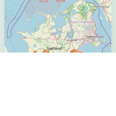
👤
5
ℹ️
Spacious Private Apartment for Family Holiday ligger i
Stege, 20 km fra GeoCenter Møns Klint. Her er udsigt til
en have.
Langø Feriecenter ”Mellem Himmel Og Hav”
🌐
Langø, DK
Entire Place
Holiday, Business
👤
10
ℹ️
Vi - Ida og Stig - driver Langø Feriecenter ”Mellem
Himmel og Hav” med velindrettede lejligheder, huse og
safaritelte ti…
Sommerhus med fjordudsigt nær
Karrebæksminde
🌐
Unknown city, Unknown country
Entire Place
Holiday, Golf
👤
4
ℹ️
I ser det hele: Næstved Fjord med Gavnø, havet og