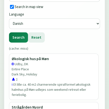
Search in map view
Language
Search
Reset
(cache: miss)
Økologisk hus på Møn
🌐
Udby, DK
Entire Place
Dark Sky, Holiday
👤
2
ℹ️
Et lille ca. 40 m2 charmerende spiralformet økologisk
halmhus på Møn udlejes som weekend retreat eller
feriebolig.
Strågården Nyord