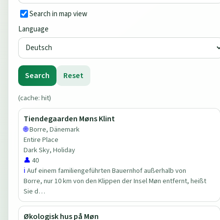
Search in map view
Language
Search
Reset
(cache: hit)
Tiendegaarden Møns Klint
🌐
Borre, Dänemark
Entire Place
Dark Sky, Holiday
👤
40
ℹ️
Auf einem familiengeführten Bauernhof außerhalb von
Borre, nur 10 km von den Klippen der Insel Møn entfernt, heißt
Sie d…
Økologisk hus på Møn